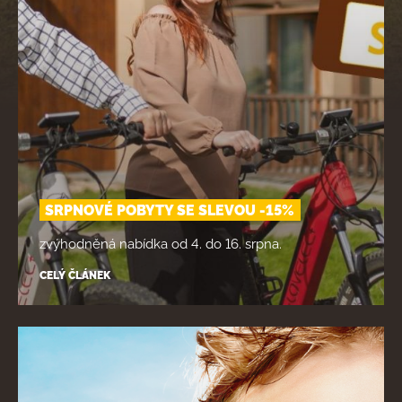
SRPNOVÉ POBYTY SE SLEVOU -15%
zvýhodněná nabídka od 4. do 16. srpna.
CELÝ ČLÁNEK