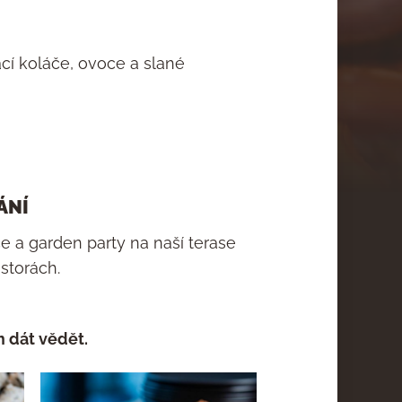
ácí koláče, ovoce a slané
ÁNÍ
e a garden party na naší terase
storách.
m dát vědět.