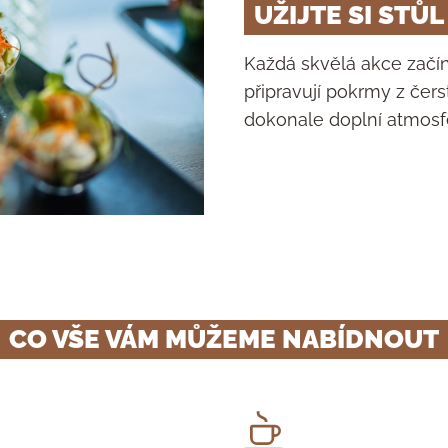
UŽIJTE SI STŮ
by bar
Vánoční večír
 k nám
Teambuildingy
Každá skvělá akce začín
připravují pokrmy z čers
dokonale doplní atmosfé
CO VŠE VÁM MŮŽEME NABÍDNOUT