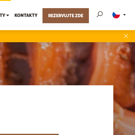
TY
KONTAKTY
REZERVUJTE ZDE
, co má
Q
Apartmán
vu
TIPY NA VÝLETY
Kam vyrazit na výlet v okolí hotelu
Aqualand Inn?