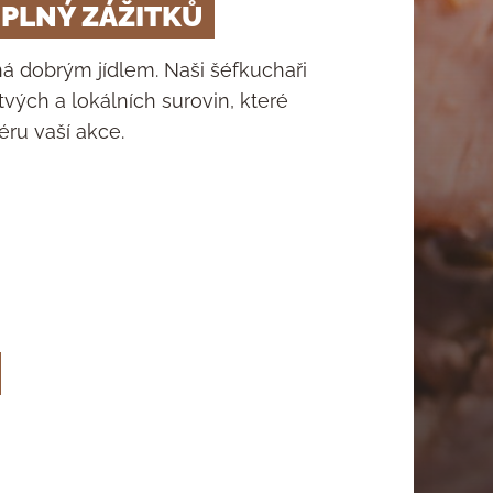
L PLNÝ ZÁŽITKŮ
ek
 a firemní akce
á dobrým jídlem. Naši šéfkuchaři
tvých a lokálních surovin, které
ru vaší akce.