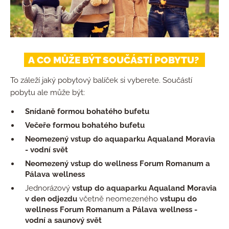
A CO MŮŽE BÝT SOUČÁSTÍ POBYTU?
To záleží jaký pobytový balíček si vyberete. Součástí
pobytu ale může být:
Snídaně formou bohatého bufetu
Večeře formou bohatého bufetu
Neomezený vstup do aquaparku Aqualand Moravia
- vodní svět
Neomezený vstup do wellness Forum Romanum a
Pálava wellness
Jednorázový
vstup do aquaparku Aqualand Moravia
v den odjezdu
včetně neomezeného
vstupu do
wellness Forum Romanum a Pálava wellness -
vodní a saunový svět