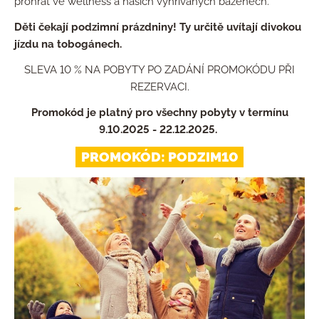
prohřát ve wellness a našich vyhřívaných bazénech.
Děti čekají podzimní prázdniny! Ty určitě uvítají divokou
jízdu na tobogánech.
SLEVA 10 % NA POBYTY PO ZADÁNÍ PROMOKÓDU PŘI
REZERVACI.
Promokód je platný pro všechny pobyty v termínu
9.10.2025 - 22.12.2025.
PROMOKÓD: PODZIM10