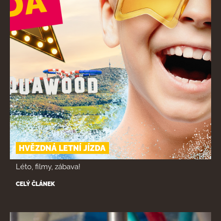
HVĚZDNÁ LETNÍ JÍZDA
Léto, filmy, zábava!
CELÝ ČLÁNEK